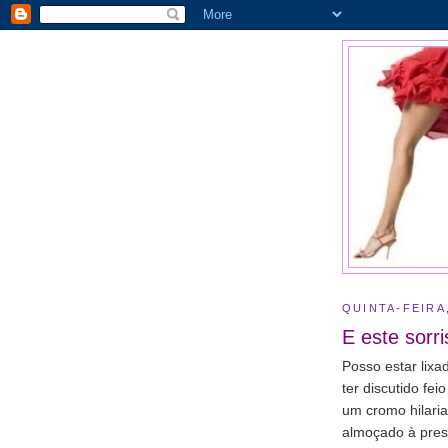
QUINTA-FEIRA
E este sorri
Posso estar lixad
ter discutido fe
um cromo hilaria
almoçado à press