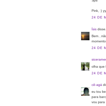
Spa
Pink, :)
24 DE 
Ísis
disse.
Bem...não
momento!
24 DE 
sicerame
olha que
24 DE 
cê-agá
di
eu tou be
para bar
vou para 