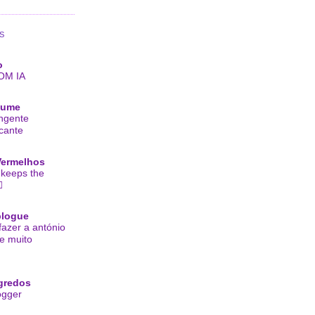
S
o
OM IA
Lume
ngente
cante
Vermelhos
 keeps the

logue
fazer a antónio
te muito
gredos
ogger