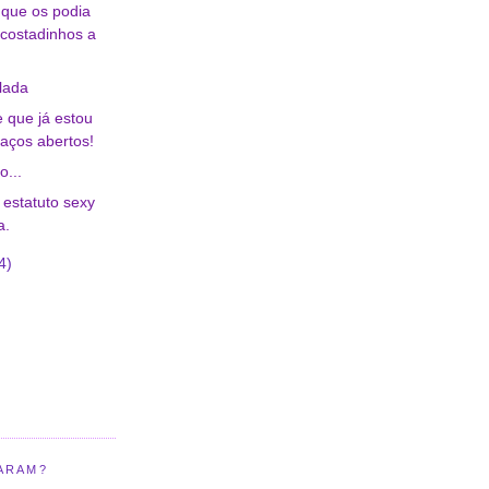
que os podia
ncostadinhos a
lada
 que já estou
aços abertos!
o...
 estatuto sexy
a.
4)
ARAM?