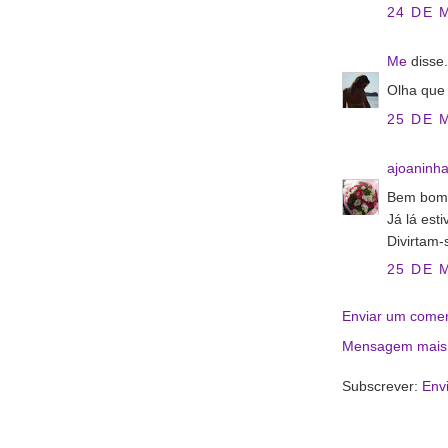
24 DE 
Me
disse.
Olha que
25 DE 
ajoaninh
Bem bom 
Já lá est
Divirtam-
25 DE 
Enviar um comen
Mensagem mais 
Subscrever:
Env