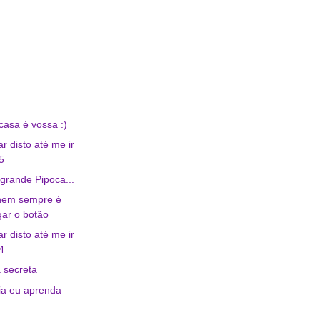
casa é vossa :)
r disto até me ir
5
rande Pipoca...
 nem sempre é
igar o botão
r disto até me ir
4
 secreta
ia eu aprenda