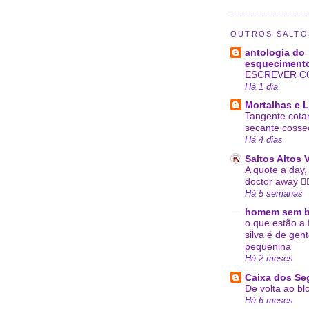
OUTROS SALTO
antologia do
esqueciment
ESCREVER C
Há 1 dia
Mortalhas e 
Tangente cota
secante cosse
Há 4 dias
Saltos Altos 
A quote a day,
doctor away ✍
Há 5 semanas
homem sem b
o que estão a 
silva é de gen
pequenina
Há 2 meses
Caixa dos Se
De volta ao bl
Há 6 meses