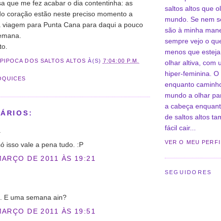
a que me fez acabar o dia contentinha: as
saltos altos que o
o coração estão neste preciso momento a
mundo. Se nem s
 viagem para Punta Cana para daqui a pouco
são à minha mane
emana.
sempre vejo o qu
to.
menos que esteja 
PIPOCA DOS SALTOS ALTOS
À(S)
7:04:00 P.M.
olhar altiva, com
hiper-feminina. O
OQUICES
enquanto caminh
mundo a olhar pa
a cabeça enquant
ÁRIOS:
de saltos altos t
fácil cair...
.
VER O MEU PERF
só isso vale a pena tudo. :P
MARÇO DE 2011 ÀS 19:21
SEGUIDORES
 E uma semana ain?
MARÇO DE 2011 ÀS 19:51