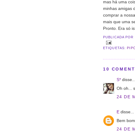
mas há uma cois
minhas amigas d
comprar a nossa
mais que uma s
Pronto. Era só is
PUBLICADA POR
ETIQUETAS:
PIP
10 COMENT
S*
disse..
Oh oh... 
24 DE 
E
disse...
Bem bom.
24 DE 