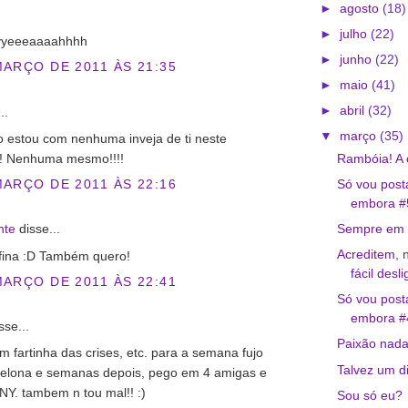
►
agosto
(18)
►
julho
(22)
 yyyeeeaaaahhhh
►
junho
(22)
MARÇO DE 2011 ÀS 21:35
►
maio
(41)
►
abril
(32)
..
▼
março
(35)
 estou com nenhuma inveja de ti neste
 Nenhuma mesmo!!!!
Rambóia! A 
MARÇO DE 2011 ÀS 22:16
Só vou posta
embora #
Sempre em g
nte
disse...
Acreditem,
 fina :D Também quero!
fácil desl
MARÇO DE 2011 ÀS 22:41
Só vou posta
embora #
sse...
Paixão nada
m fartinha das crises, etc. para a semana fujo
Talvez um d
celona e semanas depois, pego em 4 amigas e
NY. tambem n tou mal!! :)
Sou só eu?