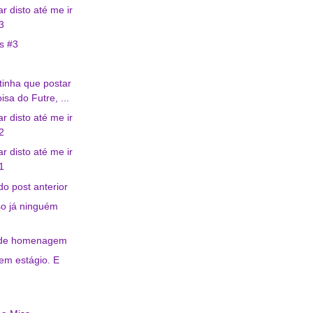
r disto até me ir
3
s #3
inha que postar
sa do Futre, ...
r disto até me ir
2
r disto até me ir
1
do post anterior
so já ninguém
 de homenagem
 em estágio. E