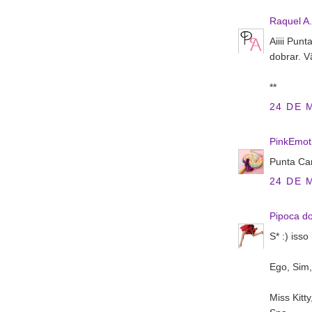
Raquel A.
Aiiii Pun
dobrar. V
**
24 DE 
PinkEmot
Punta Can
24 DE 
Pipoca do
S* :) iss
Ego, Sim,
Miss Kitt