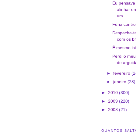
Eu pensava 
alinhar e
um...
Fúria contro
Despacha-te
com os br
É mesmo ist
Perdi o meu
de arguid
►
fevereiro
(2
►
janeiro
(28)
►
2010
(300)
►
2009
(220)
►
2008
(21)
QUANTOS SALT