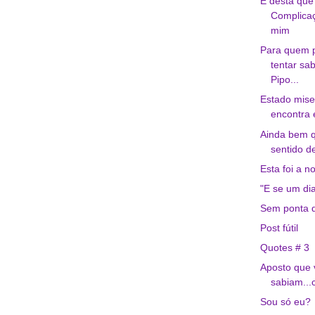
É desta que
Complica
mim
Para quem 
tentar sa
Pipo...
Estado mise
encontra 
Ainda bem q
sentido d
Esta foi a no
"E se um dia
Sem ponta d
Post fútil
Quotes # 3
Aposto que 
sabiam...
Sou só eu?