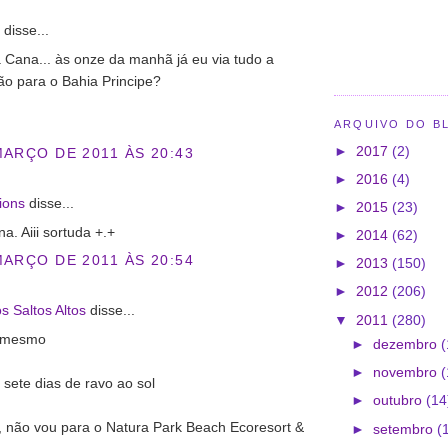
disse...
ta Cana... às onze da manhã já eu via tudo a
ão para o Bahia Principe?
ARQUIVO DO B
►
2017
(2)
MARÇO DE 2011 ÀS 20:43
►
2016
(4)
ions
disse...
►
2015
(23)
a. Aiii sortuda +.+
►
2014
(62)
MARÇO DE 2011 ÀS 20:54
►
2013
(150)
►
2012
(206)
s Saltos Altos
disse...
▼
2011
(280)
o mesmo
►
dezembro
(
►
novembro
(
 sete dias de ravo ao sol
►
outubro
(14
y, não vou para o Natura Park Beach Ecoresort &
►
setembro
(