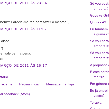
MARÇO DE 2011 ÀS 23:36
Só vou posta
embora #
..
Guys vs Girl
 bem!!! Parecia-me tão bem fazer o mesmo ;)
Quotes #3
MARÇO DE 2011 ÀS 11:57
Eu também t
alguma coi
a
disse...
Só vou posta
embora #
:)
Só vou posta
ive, vale bem a pena.
embora #
se.
A propósito 
MARÇO DE 2011 ÀS 15:17
E este sorri
me tira.
tário
Em género
recente
Página inicial
Mensagem antiga
Eu já entrei
iar feedback (Atom)
vocês?
Terapia