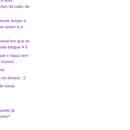
 a Miss
ções dá cabo de
perde tempo a
ber quem é a
rável em que se
este blogue # 5
ue o rapaz tem
e humor...
ite
 eu disser(...)"
e ironia
vocês já
certo?