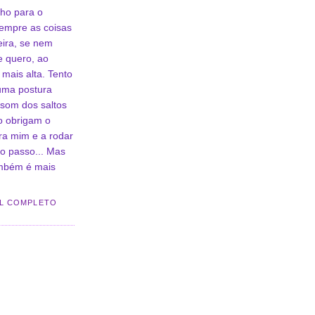
lho para o
empre as coisas
ira, se nem
e quero, ao
mais alta. Tento
 uma postura
 som dos saltos
o obrigam o
ra mim e a rodar
o passo... Mas
ambém é mais
IL COMPLETO